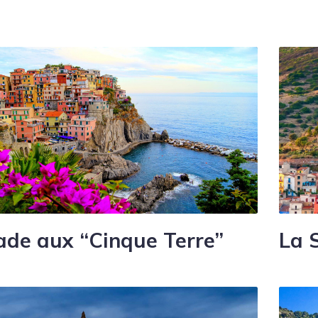
ade aux “Cinque Terre”
La 