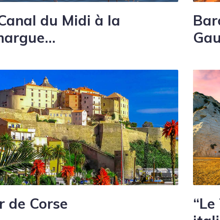
Canal du Midi à la
Bar
margue…
Gau
r de Corse
“Le