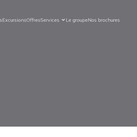
s
Excursions
Offres
Services
Le groupe
Nos brochures