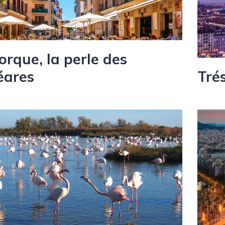
orque, la perle des
éares
Tré